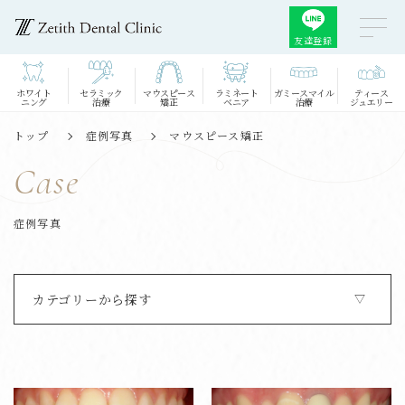
友達登録
ホワイト
セラミック
マウスピース
ラミネート
ガミースマイル
ティース
ニング
治療
矯正
ベニア
治療
ジュエリー
トップ
症例写真
マウスピース矯正
Case
症例写真
カテゴリーから探す