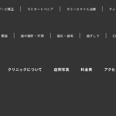
ピース矯正
ラミネートベニア
ガミースマイル治療
ティ
・銀歯
歯の破折・欠損
歯石・歯垢
歯ぎしり
口
クリニックについて
症例写真
料金表
アクセ