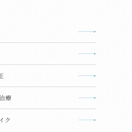
正
治療
イク