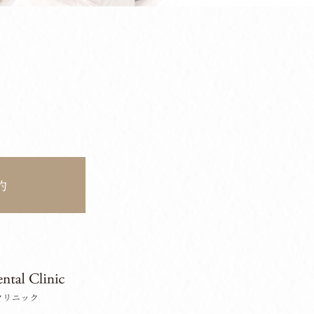
約
クリニック