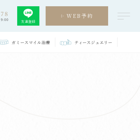
278
WEB予約
9:00
友達登録
ガミースマイル
治療
ティース
ジュエリー