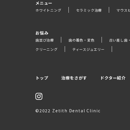
メニュー
ホワイトニング
セラミック治療
マウス
お悩み
歯並び治療
歯の着色・変色
古い差し歯
クリーニング
ティースジュエリー
トップ
治療をさがす
ドクター紹介
©2022 Zetith Dental Clinic