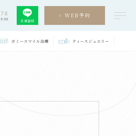
278
WEB予約
9:00
友達登録
ガミースマイル
治療
ティース
ジュエリー