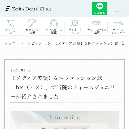
友達登録
ホワイト
セラミック
マウスピース
ラミネート
ガミースマイル
ティース
ニング
治療
矯正
ベニア
治療
ジュエリー
トップ
トピック
【メディア実績】女性ファッション誌「bi
2025.03.10
【メディア実績】女性ファッション誌
「bis（ビス）」で当院のティースジュエリ
ーが紹介されました