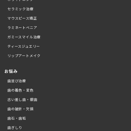
セラミック治療
マウスピース矯正
ラミネートベニア
ガミースマイル治療
ティースジュエリー
リップアートメイク
お悩み
歯並び治療
歯の着色・変色
古い差し歯・銀歯
歯の破折・欠損
歯石・歯垢
歯ぎしり