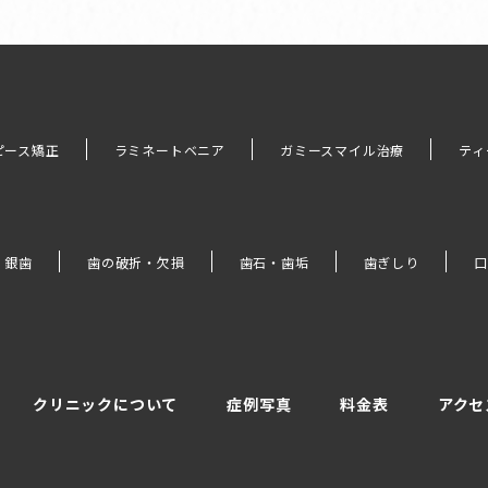
ピース矯正
ラミネートベニア
ガミースマイル治療
ティ
・銀歯
歯の破折・欠損
歯石・歯垢
歯ぎしり
口
クリニックについて
症例写真
料金表
アクセ