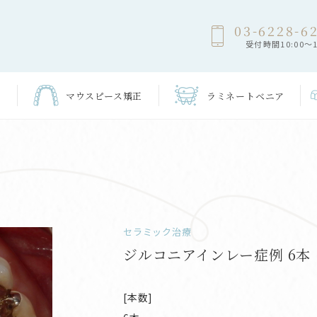
03-6228-6
受付時間10:00～1
マウスピース
矯正
ラミネート
ベニア
セラミック治療
ジルコニアインレー症例 6本
[本数]