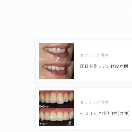
セラミック治療
即日審美レジン修復症例
セラミック治療
セラミック症例4本(男性)