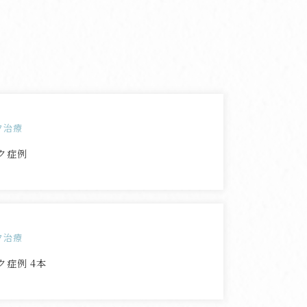
ク治療
ク症例
ク治療
ク症例 4本