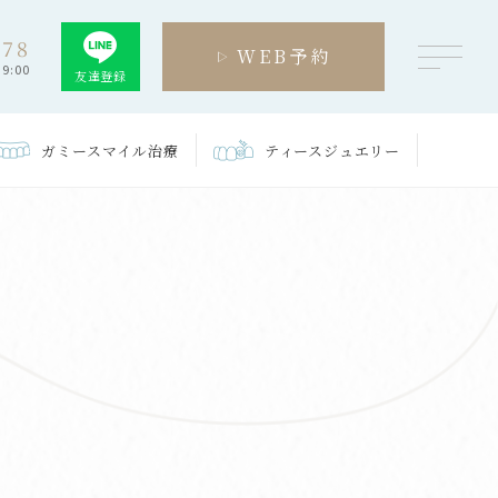
278
WEB予約
9:00
友達登録
ガミースマイル
治療
ティース
ジュエリー