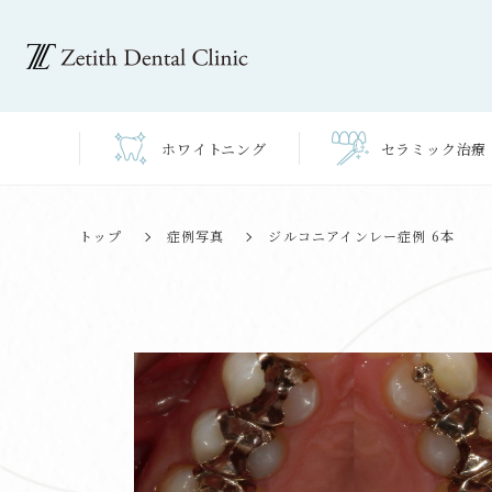
ホワイト
ニング
セラミック
治療
トップ
症例写真
ジルコニアインレー症例 6本