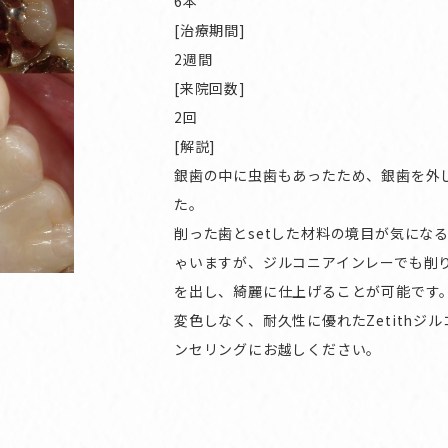
6本
[治療期間]
2週間
[来院回数]
2回
[解説]
銀歯の中に虫歯もあったため、銀歯を外
た。
削った歯とsetした材料の境目が気にな
ゃいますが、ジルコニアインレーでも削
を出し、綺麗に仕上げることが可能です
変色しなく、耐久性に優れたZetith
ンセリングにお越しください。