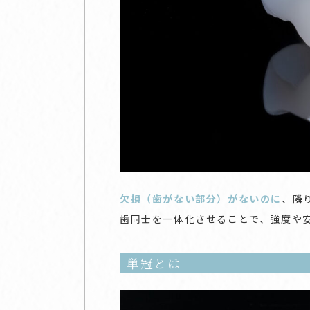
欠損（歯がない部分）がないのに
、隣
歯同士を一体化させることで、強度や
単冠とは