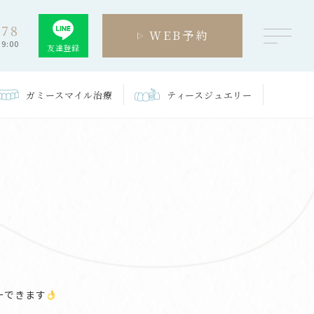
278
WEB予約
9:00
友達登録
ガミースマイル
治療
ティース
ジュエリー
ーできます