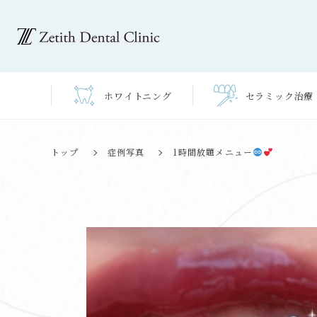
ホワイト
ニング
セラミック
治療
1時間放題メニュー
️
トップ
症例写真