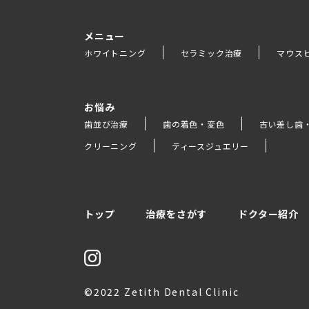
メニュー
ホワイトニング
セラミック治療
マウス
お悩み
歯並び治療
歯の着色・変色
古い差し歯
クリーニング
ティースジュエリー
トップ
治療をさがす
ドクター紹介
©2022 Zetith Dental Clinic