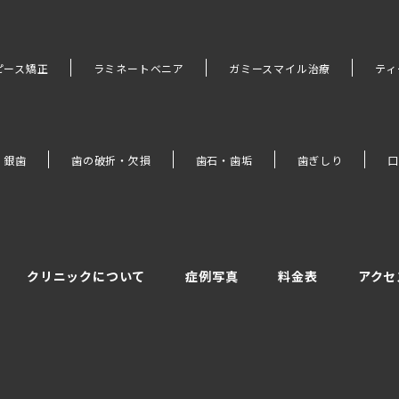
ピース矯正
ラミネートベニア
ガミースマイル治療
ティ
・銀歯
歯の破折・欠損
歯石・歯垢
歯ぎしり
口
クリニックについて
症例写真
料金表
アクセ