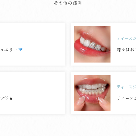
その他の症例
ティース
ジュエリー
蝶々はお
ティース
ーツ♡★
ティース